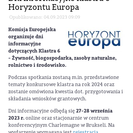
Horyzontu Europa
Opublikowano: 04.09.2023 09:09
Komisja Europejska
organizuje dni
informacyjne
dotyczących Klastra 6
- Żywność, biogospodarka, zasoby naturalne,
rolnictwo i środowisko.
Podczas spotkania zostaną m.in. przedstawione
tematy konkursowe klastra na rok 2024 oraz
zostanie omówiona kwestia dot. przygotowania i
składania wniosków grantowych.
Dni informacyjne odbędą się
27-28 września
2023 r.
online oraz stacjonarnie w centrum
konferencyjnym Charlemagne w Brukseli. Na
wydarzenie wymagana jest
rejestracja
.