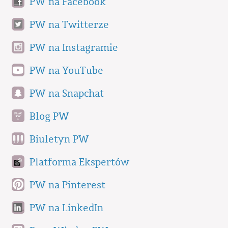
PW na Facebook
PW na Twitterze
PW na Instagramie
PW na YouTube
PW na Snapchat
Blog PW
Biuletyn PW
Platforma Ekspertów
PW na Pinterest
PW na LinkedIn