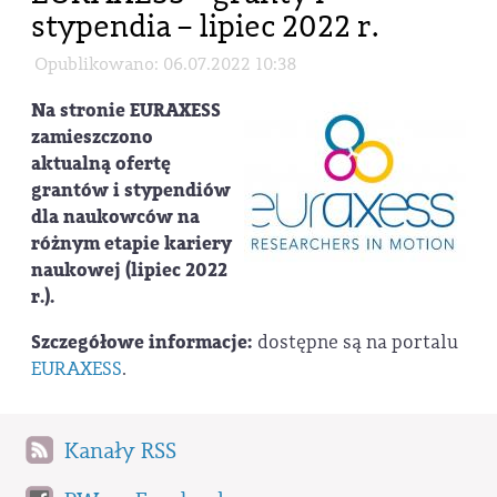
stypendia – lipiec 2022 r.
Opublikowano: 06.07.2022 10:38
Na stronie EURAXESS
zamieszczono
aktualną ofertę
grantów i stypendiów
dla naukowców na
różnym etapie kariery
naukowej (lipiec 2022
r.).
Szczegółowe informacje:
dostępne są na portalu
EURAXESS
.
Kanały RSS