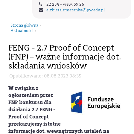
22 234 + wew. 59 26
elzbieta.smietanka
@pw.edu.pl
Strona główna
»
Aktualności
»
FENG - 2.7 Proof of Concept
(FNP) – ważne informacje dot.
składania wniosków
Opublikowano: 08.08.2023 08:35
W związku z
ogłoszeniem przez
FNP konkursu dla
działania 2.7 FENG -
Proof of Concept
przekazujemy istotne
informacje dot. wewnętrznych ustaleń na