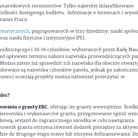
ynarodowych recenzentów. Tylko najwyżej sklasyfikowane
wielkości dostępnego budżetu. Informacje o terminach i wyso
ramie Pracy.
 tematycznych
, pogrupowanych w trzy dziedziny: nauki społec
raz nauki fizyczne i inżynieryjne (PE).
zewodniczącego i 10-16 członków, wybieranych przez Radę Na
rzed upływem terminu naboru nazwiska przewodniczących pa
 Można zatem już sprawdzić ich nazwiska dla obecnie otwart
likowane są nazwiska członków panelu, jednak po zakończen
nzenci oceniają projekty można natomiast przeczytać w
sku?
owaniu o granty ERC
, oferując im granty wewnętrzne. Środk
ierownika i wykonawców grantu, przygotowanie opinii wni
ęzykową, wyjazd do zagranicznego ośrodka w celu nawiązania
erownik grantu otrzyma również dodatek pieniężny za aktyw
dzie do drugiego etapu oceny lub otrzyma dofinansowanie. Do