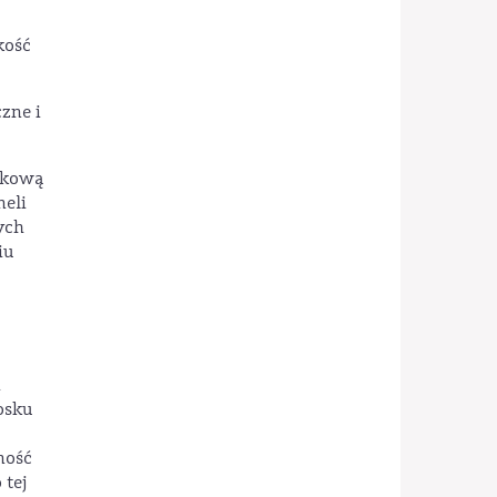
kość
zne i
ukową
neli
ych
iu
i
osku
ność
 tej