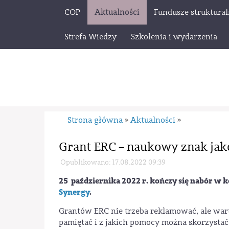
COP
Aktualności
Fundusze struktura
Strefa Wiedzy
Szkolenia i wydarzenia
Strona główna
Aktualności
»
»
Grant ERC – naukowy znak jak
Opublikowano: 17.08.2022 09:39
25 października 2022 r. kończy się nabór w 
Synergy
.
Grantów ERC nie trzeba reklamować, ale war
pamiętać i z jakich pomocy można skorzystać