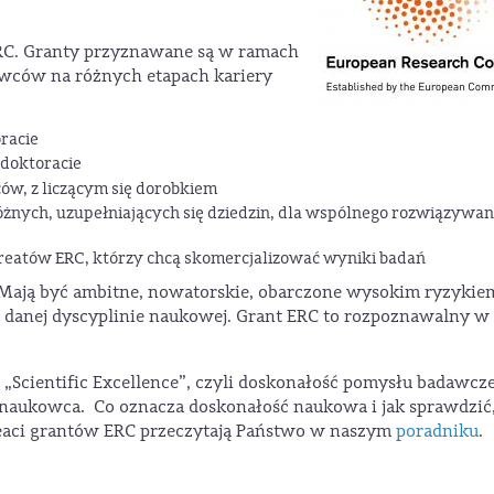
RC. Granty przyznawane są w ramach
wców na różnych etapach kariery
racie
 doktoracie
w, z liczącym się dorobkiem
żnych, uzupełniających się dziedzin, dla wspólnego rozwiązywan
ureatów ERC, którzy chcą skomercjalizować wyniki badań
ń. Mają być ambitne, nowatorskie, obarczone wysokim ryzykie
w danej dyscyplinie naukowej. Grant ERC to rozpoznawalny w 
„Scientific Excellence”, czyli doskonałość pomysłu badawcz
naukowca. Co oznacza doskonałość naukowa i jak sprawdzić,
ureaci grantów ERC przeczytają Państwo w naszym
poradniku
.