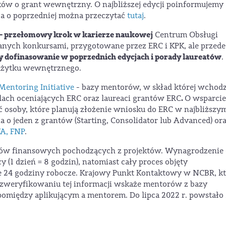
ków o grant wewnętrzny. O najbliższej edycji poinformujemy
 a o poprzedniej można przeczytać
tutaj
.
 – przełomowy krok w karierze naukowej
Centrum Obsługi
anych konkursami, przygotowane przez ERC i KPK, ale przede
 dofinasowanie w poprzednich edycjach i porady laureatów
.
 użytku wewnętrznego.
Mentoring Initiative
- bazy mentorów, w skład której wchod
.
lach oceniających ERC oraz laureaci grantów ERC
O wsparci
ć osoby, które planują złożenie wniosku do ERC w najbliższy
 o jeden z grantów (Starting, Consolidator lub Advanced) or
A, FNP
.
ów finansowych pochodzących z projektów. Wynagrodzenie 
 (1 dzień = 8 godzin), natomiast cały proces objęty
 24 godziny robocze. Krajowy Punkt Kontaktowy w NCBR, k
 zweryfikowaniu tej informacji wskaże mentorów z bazy
 pomiędzy aplikującym a mentorem. Do lipca 2022 r. powstało