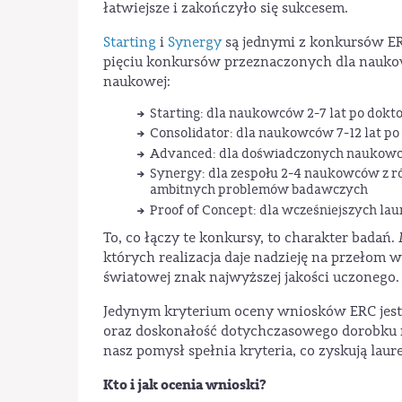
łatwiejsze i zakończyło się sukcesem.
Starting
i
Synergy
są jednymi z konkursów E
pięciu konkursów przeznaczonych dla nauko
naukowej:
Starting: dla naukowców 2-7 lat po dokto
Consolidator: dla naukowców 7-12 lat po
Advanced: dla doświadczonych naukowcó
Synergy: dla zespołu 2-4 naukowców z ró
ambitnych problemów badawczych
Proof of Concept: dla wcześniejszych la
To, co łączy te konkursy, to charakter bada
których realizacja daje nadzieję na przełom 
światowej znak najwyższej jakości uczonego.
Jedynym kryterium oceny wniosków ERC jest 
oraz doskonałość dotychczasowego dorobku 
nasz pomysł spełnia kryteria, co zyskują la
Kto i jak ocenia wnioski?