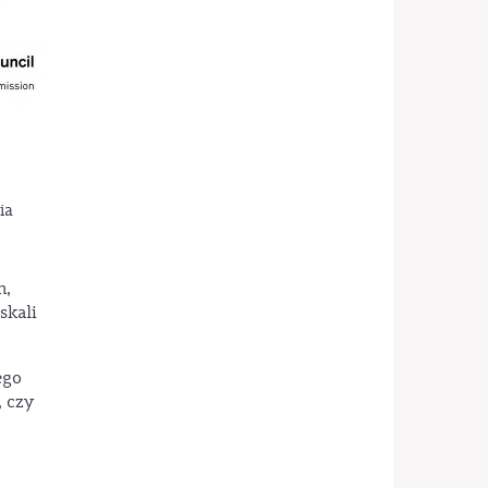
ia
m,
skali
ego
 czy