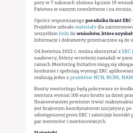
pory w 7 naborach złożono łącznie 19 wnios
Państwa w naszym newsletterze i na stronie,
poradnika Grant ERC
Oprócz wspomnianego
Projektów zebrało
materiały
dla zainteresow
wniosków, które uzyskały
wszystkim
linki
do
Informacje i dokumenty przeznaczone są do
Od kwietnia 2022 r. można skorzystać z
ERC 
naukowcy, którzy wcześniej zasiadali w pane
ramach Mentoring Initiative mogą się ubiega
konkursie i spełniają wymogi ERC aplikowania
realizują jeden z
projektów NCN, NCBR, NAW
Koszty mentoringu będą pokrywane ze środk
mentora wynosi 100 euro brutto za dzień pracy
finansowaniem powinien trwać maksymalnie
jest krajowym koordynatorem inicjatywy, po
udostępnionej przez ERC i zainicjuje kontakt
par mentorów i mentorowanych.
Statystyki