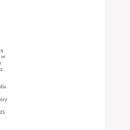
zą
e w
m
az
dla
tóry
 25