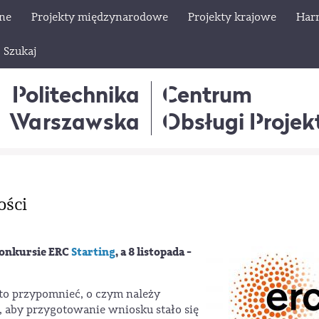
lne
Projekty międzynarodowe
Projekty krajowe
Har
Szukaj
Politechnika
Centrum
Warszawska
Obsługi Proje
ości
konkursie ERC
Starting
, a 8 listopada -
to przypomnieć, o czym należy
, aby przygotowanie wniosku stało się