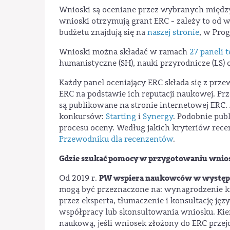
Wnioski są oceniane przez wybranych międz
wnioski otrzymują grant ERC - zależy to od 
budżetu znajdują się na
naszej stronie
, w Prog
Wnioski można składać w ramach
27 paneli
humanistyczne (SH), nauki przyrodnicze (LS) o
Każdy panel oceniający ERC składa się z pr
ERC na podstawie ich reputacji naukowej. P
są publikowane na stronie internetowej ERC.
konkursów:
Starting
i
Synergy
. Podobnie pub
procesu oceny. Według jakich kryteriów rece
Przewodniku dla recenzentów
.
Gdzie szukać pomocy w przygotowaniu wnio
PW wspiera naukowców w występ
Od 2019 r.
mogą być przeznaczone na: wynagrodzenie k
przez eksperta, tłumaczenie i konsultację j
współpracy lub skonsultowania wniosku. Ki
naukową, jeśli wniosek złożony do ERC przej