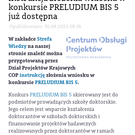
konkursie PRELUDIUM BIS 5
już dostępna
Opublikowano: 30.08.2023 08:16
W zakładce
Strefa
Wiedzy
na naszej
stronie znaleźć można
przygotowaną przez
Dział Projektów Krajowych
COP
instrukcję
złożenia wniosku w
konkursie
PRELUDIUM BIS 5
.
Konkurs
PRELUDIUM BIS 5
skierowany jest do
podmiotów prowadzących szkoły doktorskie.
Jego celem jest wsparcie kształcenia
doktorantów w szkołach doktorskich i
finansowanie projektów badawczych
realizowanych przez doktorantów w ramach