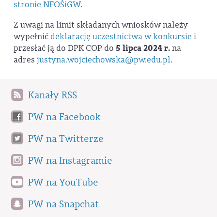
stronie NFOŚiGW
.
Z uwagi na limit składanych wniosków należy
wypełnić
deklarację uczestnictwa w konkursie
i
przesłać ją do DPK COP do
5 lipca 2024 r.
na
adres
justyna.wojciechowska@pw.edu.pl
.
Kanały RSS
PW na Facebook
PW na Twitterze
PW na Instagramie
PW na YouTube
PW na Snapchat