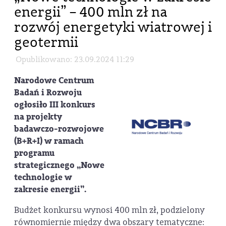
energii” – 400 mln zł na
rozwój energetyki wiatrowej i
geotermii
Opublikowano: 23.09.2024 11:29
Narodowe Centrum
Badań i Rozwoju
ogłosiło III konkurs
na projekty
badawczo-rozwojowe
(B+R+I) w ramach
programu
strategicznego „Nowe
technologie w
zakresie energii”.
Budżet konkursu wynosi 400 mln zł, podzielony
równomiernie między dwa obszary tematyczne: