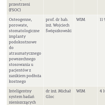
przestrzeni
(FSOC)
Osteogenne,
prof. dr hab.
WIM
11 
porowate,
inż. Wojciech
stomatologiczne
Święszkowski
implanty
podokostnowe
do
atraumatycznego
powszechnego
stosowania u
pacjentów z
zanikiem podłoża
kostnego
Inteligentny
dr inż. Michał
WIM
4 1
system badań
Gloc
nieniszczących