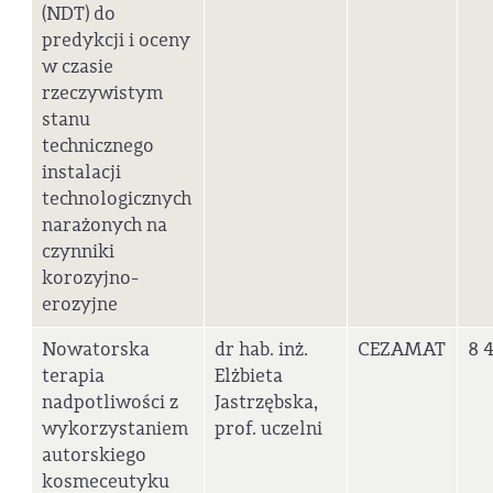
(NDT) do
predykcji i oceny
w czasie
rzeczywistym
stanu
technicznego
instalacji
technologicznych
narażonych na
czynniki
korozyjno-
erozyjne
Nowatorska
dr hab. inż.
CEZAMAT
8 
terapia
Elżbieta
nadpotliwości z
Jastrzębska,
wykorzystaniem
prof. uczelni
autorskiego
kosmeceutyku