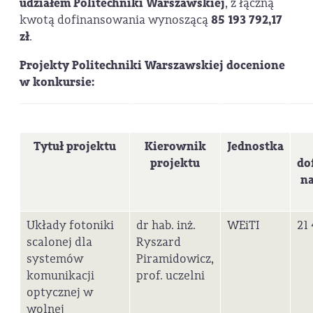
udziałem Politechniki Warszawskiej
, z łączną
kwotą dofinansowania wynoszącą
85 193 792,17
zł
.
Projekty Politechniki Warszawskiej docenione
w konkursie:
Tytuł projektu
Kierownik
Jednostka
projektu
do
na
Układy fotoniki
dr hab. inż.
WEiTI
21
scalonej dla
Ryszard
systemów
Piramidowicz,
komunikacji
prof. uczelni
optycznej w
wolnej