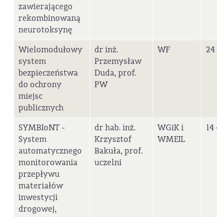
zawierającego
rekombinowaną
neurotoksynę
Wielomodułowy
dr inż.
WF
24
system
Przemysław
bezpieczeństwa
Duda, prof.
do ochrony
PW
miejsc
publicznych
SYMBIoNT -
dr hab. inż.
WGiK i
14
System
Krzysztof
WMEIL
automatycznego
Bakuła, prof.
monitorowania
uczelni
przepływu
materiałów
inwestycji
drogowej,