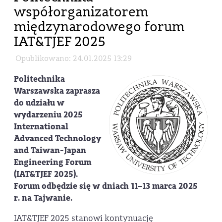
współorganizatorem
międzynarodowego forum
IAT&TJEF 2025
Opublikowano: 24.01.2025 13:29
Politechnika
Warszawska zaprasza
do udziału w
wydarzeniu
2025
International
Advanced Technology
and Taiwan-Japan
Engineering Forum
(IAT&TJEF 2025)
.
Forum odbędzie się w dniach
11–13 marca 2025
r.
na Tajwanie.
IAT&TJEF 2025 stanowi kontynuację