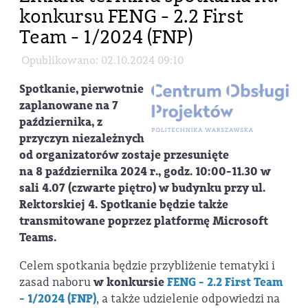
konkursu FENG - 2.2 First
Team - 1/2024 (FNP)
Opublikowano: 02.10.2024 09:10
Spotkanie, pierwotnie
zaplanowane na 7
października, z
przyczyn niezależnych
od organizatorów zostaje przesunięte
na
8
października 2024 r.
, godz. 10:00-11.30 w
sali 4.07 (czwarte piętro) w budynku przy ul.
Rektorskiej 4. Spotkanie będzie także
transmitowane poprzez platformę Microsoft
Teams.
Celem spotkania będzie przybliżenie tematyki i
zasad naboru
w konkursie
FENG - 2.2 First Team
- 1/2024 (FNP)
, a także udzielenie odpowiedzi na