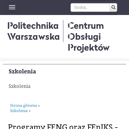
Toggle
navigation
Politechnika
Centrum
Warszawska
Obsługi
Projektów
Szkolenia
Szkolenia
Strona główna
»
Szkolenia
»
Programy FENG oraz FEnIKS -