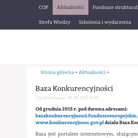
COP
Aktualności
Fundusze struktura
Strefa Wiedzy
Szkolenia i wydarzenia
Strona główna
Aktualności
»
»
Baza Konkurencyjności
Opublikowano: 05.09.2017 14:47
Od grudnia 2015 r. pod dwoma adresami:
bazakonkurencyjnosci.funduszeeuropejskie.
www.konkurencyjnosc.gov.pl
działa Baza Ko
Baza jest portalem internetowym, służącym