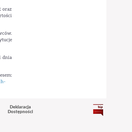
R oraz
tości
wców.
ytucje
d dnia
em:
ch-
Deklaracja
Dostępności