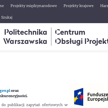
lne
Projekty międzynarodowe
Projekty krajowe
Har
Szukaj
Politechnika
Centrum
Warszawska
Obsługi Proje
gov.pl
oraz
nkurencyjności.
 do publikacji zapytań ofertowych w