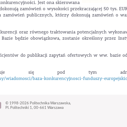
onkurencyjności. Jest ona skierowana
dokonują zamówień o wysokości przekraczającej 50 tys. EU
u zamówień publicznych, którzy dokonują zamówień o war
kurencji oraz równego traktowania potencjalnych wykona
Bazie będzie obowiązkowa, zostanie określony przez Inst
ficjentów do publikacji zapytań ofertowych w ww. bazie o
najduje się pod tym adres
ony/wiadomosci/baza-konkurencyjnosci-funduszy-europejski
© 1998-2026
Politechnika Warszawska,
Pl. Politechniki 1,
00-661 Warszawa