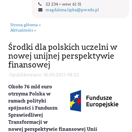
22 234 + wew. 61 31
magdalena.lipka
@pw.edu.pl
Strona główna
»
Aktualności
»
Środki dla polskich uczelni w
nowej unijnej perspektywie
finansowej
Opublikowano: 30.03.2021 08:22
Około 76 mld euro
otrzyma Polska w
ramach polityki
spójności i Funduszu
Sprawiedliwej
Transformacji w
nowej perspektywie finansowej Unii