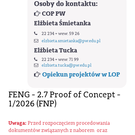
Osoby do kontaktu:
COP PW
Elżbieta Śmietanka
22 234 + wew. 59 26
elzbieta.smietanka@pw.edu.pl
Elżbieta Tucka
22 234 + wew. 71 99
elzbieta.tucka@pw.edu.pl
Opiekun projektów w LOP
FENG - 2.7 Proof of Concept -
1/2026 (FNP)
Uwaga:
Przed rozpoczęciem procedowania
dokumentów związanych z naborem oraz