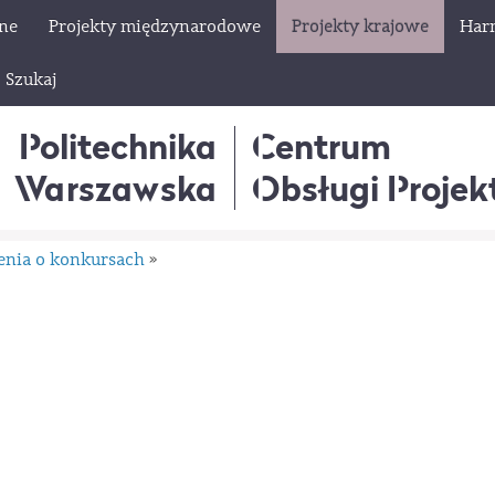
lne
Projekty międzynarodowe
Projekty krajowe
Har
Szukaj
Politechnika
Centrum
Warszawska
Obsługi Proje
enia o konkursach
»