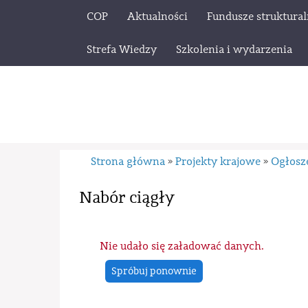
COP
Aktualności
Fundusze struktura
Strefa Wiedzy
Szkolenia i wydarzenia
Strona główna
Projekty krajowe
Ogłosz
»
»
Nabór ciągły
Nie udało się załadować danych.
Spróbuj ponownie