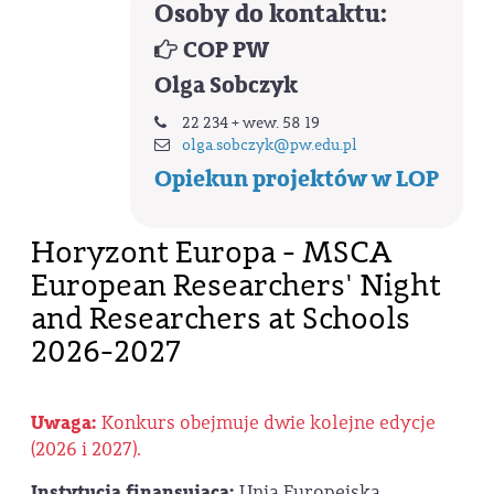
Osoby do kontaktu:
COP PW
Olga Sobczyk
22 234 + wew. 58 19
olga.sobczyk@pw.edu.pl
Opiekun projektów w LOP
Horyzont Europa - MSCA
European Researchers' Night
and Researchers at Schools
2026-2027
Uwaga:
Konkurs obejmuje dwie kolejne edycje
(2026 i 2027).
Instytucja finansująca:
Unia Europejska