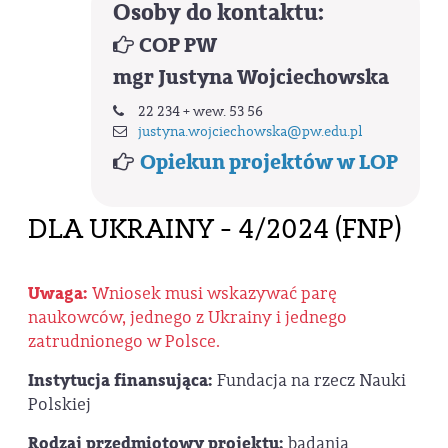
Osoby do kontaktu:
COP PW
mgr Justyna Wojciechowska
22 234 + wew. 53 56
justyna.wojciechowska@pw.edu.pl
Opiekun projektów w LOP
DLA UKRAINY - 4/2024 (FNP)
Uwaga:
Wniosek musi wskazywać parę
naukowców, jednego z Ukrainy i jednego
zatrudnionego w Polsce.
Instytucja finansująca:
Fundacja na rzecz Nauki
Polskiej
Rodzaj przedmiotowy projektu:
badania