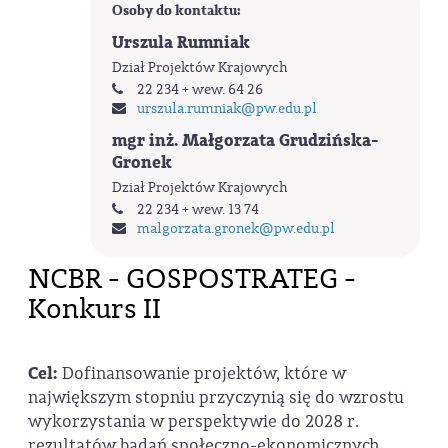
Osoby do kontaktu:
Urszula Rumniak
Dział Projektów Krajowych
22 234 + wew. 64 26
urszula.rumniak
@pw.edu.pl
mgr inż. Małgorzata Grudzińska-
Gronek
Dział Projektów Krajowych
22 234 + wew. 13 74
malgorzata.gronek
@pw.edu.pl
NCBR - GOSPOSTRATEG -
Konkurs II
Cel:
Dofinansowanie projektów, które w
największym stopniu przyczynią się do wzrostu
wykorzystania w perspektywie do 2028 r.
rezultatów badań społeczno-ekonomicznych