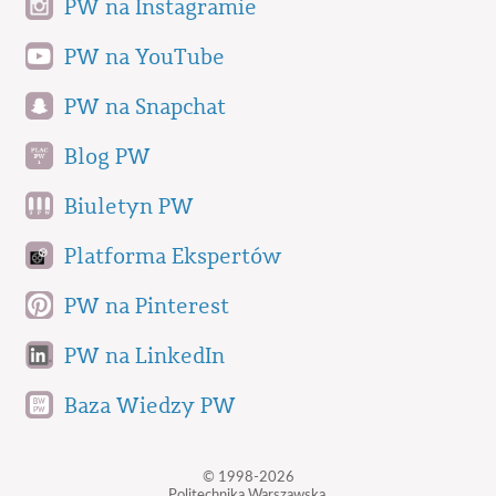
PW na Instagramie
PW na YouTube
PW na Snapchat
Blog PW
Biuletyn PW
Platforma Ekspertów
PW na Pinterest
PW na LinkedIn
Baza Wiedzy PW
© 1998-2026
Politechnika Warszawska,