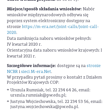
Miejsce/sposób składania wniosków:
Nabór
wniosków międzynarodowych odbywa się
poprzez system elektroniczny dostępny na
stronie
https://m-era.net/joint-calls/joint-call-
2020
.
Data zamknięcia naboru wniosków pełnych:
IV kwartał 2020 r.
Orientacyjna data naboru wniosków krajowych: I
kwartał 2021 r.
Szczegółowe informacje:
dostępne są na
stronie
NCBR
i
sieci M-era.Net
.
W przypadku pytań prosimy o kontakt z Działem
Projektów Krajowych COP:
Urszula Rumniak, tel. 22 234 64 26, email:
urszula.rumniak@pw.edu.pl;
Justyna Wojciechowska, tel. 22 234 53 56, email:
justyna.wojciechowska@pw.edu.pl.