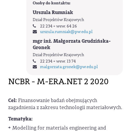
Osoby do kontaktu:
Urszula Rumniak
Dział Projektów Krajowych
22 234 + wew. 64 26
urszula.rumniak
@pw.edu.pl
mgr inż. Małgorzata Grudzińska-
Gronek
Dział Projektów Krajowych
22 234 + wew. 13 74
malgorzata.gronek
@pw.edu.pl
NCBR - M-ERA.NET 2 2020
Cel:
Finansowanie badań obejmujących
zagadnienia z zakresu technologii materiałowych.
Tematyka:
Modelling for materials engineering and