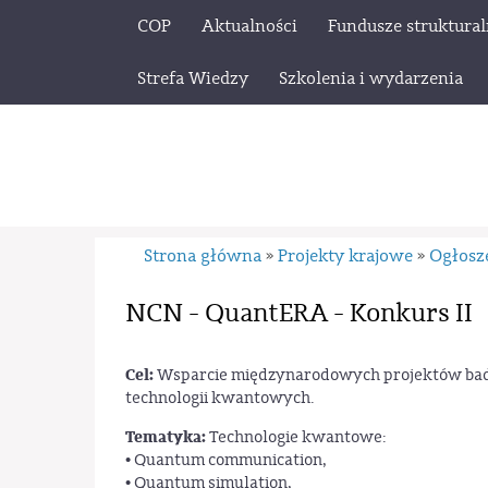
COP
Aktualności
Fundusze struktura
Strefa Wiedzy
Szkolenia i wydarzenia
Strona główna
Projekty krajowe
Ogłosz
»
»
NCN - QuantERA - Konkurs II
Cel:
Wsparcie międzynarodowych projektów ba
technologii kwantowych.
Tematyka:
Technologie kwantowe:
• Quantum communication,
• Quantum simulation,