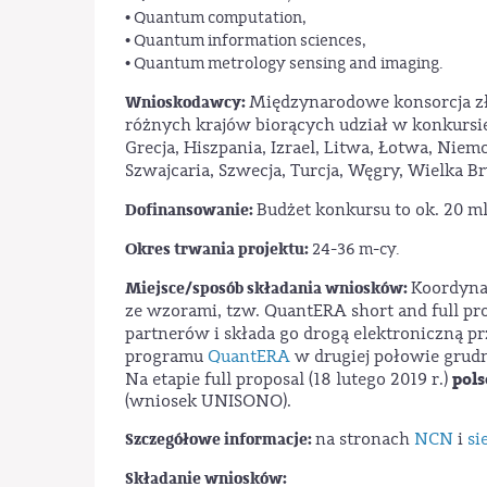
• Quantum computation,
• Quantum information sciences,
• Quantum metrology sensing and imaging.
Wnioskodawcy:
Międzynarodowe konsorcja zł
różnych krajów biorących udział w konkursie (
Grecja, Hiszpania, Izrael, Litwa, Łotwa, Niem
Szwajcaria, Szwecja, Turcja, Węgry, Wielka Br
Dofinansowanie:
Budżet konkursu to ok. 20 ml
Okres trwania projektu:
24-36 m-cy.
Miejsce/sposób składania wniosków:
Koordyna
ze wzorami, tzw. QuantERA short and full pr
partnerów i składa go drogą elektroniczną pr
programu
QuantERA
w drugiej połowie grudn
pol
Na etapie full proposal (18 lutego 2019 r.)
(wniosek UNISONO).
Szczegółowe informacje:
na stronach
NCN
i
si
Składanie wniosków: