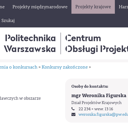
lne
Projekty międzynarodowe
Projekty krajowe
Har
Szukaj
Politechnika
Centrum
Warszawska
Obsługi Proje
enia o konkursach
Konkursy zakończone
»
»
Osoby do kontaktu:
mgr Weronika Figurska
dawczych w obszarze
Dział Projektów Krajowych
22 234 + wew. 13 16
weronika.figurska
@pw.edu