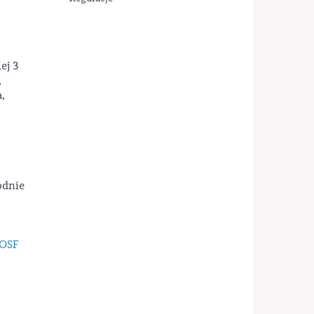
ej 3
,
,
odnie
 OSF