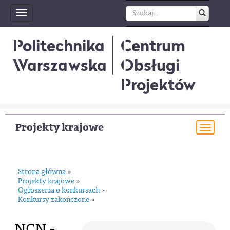
Toggle
navigation
Politechnika
Centrum
Warszawska
Obsługi
Projektów
Projekty krajowe
Togg
navi
Strona główna
»
Projekty krajowe
»
Ogłoszenia o konkursach
»
Konkursy zakończone
»
NCN -