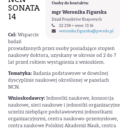
Osoby do kontaktu:
SONATA
mgr Weronika Figurska
14
Dział Projektów Krajowych
22 234 + wew. 13 16
weronika.figurska
@pw.edu.pl
Cel:
Wsparcie
badań
prowadzonych przez osoby posiadające stopień
naukowy doktora, uzyskany w okresie od 2 do 7
lat przed rokiem wystąpienia z wnioskiem.
Tematyka:
Badania podstawowe w dowolnej
dyscyplinie naukowej określonej w panelach
NCN.
Wnioskodawcy:
Jednostki naukowe, konsorcja
naukowe, sieci naukowe i jednostki organizacyjne
uczelni niebędące podstawowymi jednostkami
organizacyjnymi, centra naukowo-przemysłowe,
centra naukowe Polskiej Akademii Nauk, centra