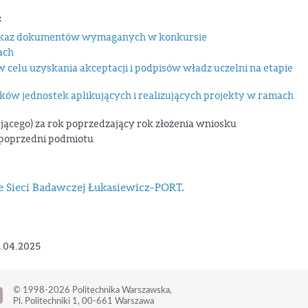
:
 wykaz dokumentów wymaganych w konkursie
ach
celu uzyskania akceptacji i podpisów władz uczelni na etapie
ków jednostek aplikujących i realizujących projekty w ramach
cego) za rok poprzedzający rok złożenia wniosku
 poprzedni podmiotu
ie Sieci Badawczej Łukasiewicz-PORT
.
1.04.2025
© 1998-2026
Politechnika Warszawska,
Pl. Politechniki 1,
00-661 Warszawa