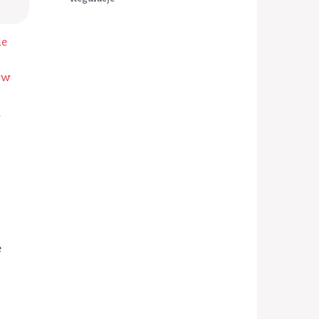
ie
 w
e