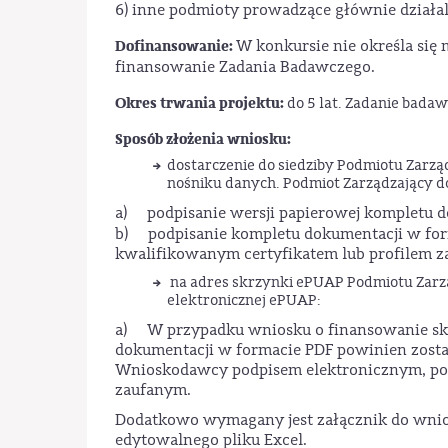
6) inne podmioty prowadzące głównie działa
Dofinansowanie:
W konkursie nie określa si
finansowanie Zadania Badawczego.
Okres trwania projektu:
do 5 lat. Zadanie badaw
Sposób złożenia wniosku:
dostarczenie do siedziby Podmiotu Zarzą
nośniku danych. Podmiot Zarządzający 
a) podpisanie wersji papierowej kompletu d
b) podpisanie kompletu dokumentacji w for
kwalifikowanym certyfikatem lub profilem 
na adres skrzynki ePUAP Podmiotu Zarzą
elektronicznej ePUAP:
a) W przypadku wniosku o finansowanie skł
dokumentacji w formacie PDF powinien zosta
Wnioskodawcy podpisem elektronicznym, pod
zaufanym.
Dodatkowo wymagany jest załącznik do wnios
edytowalnego pliku Excel.