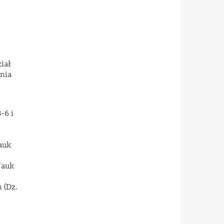
iał
nia
-6 i
auk
Nauk
 (Dz.