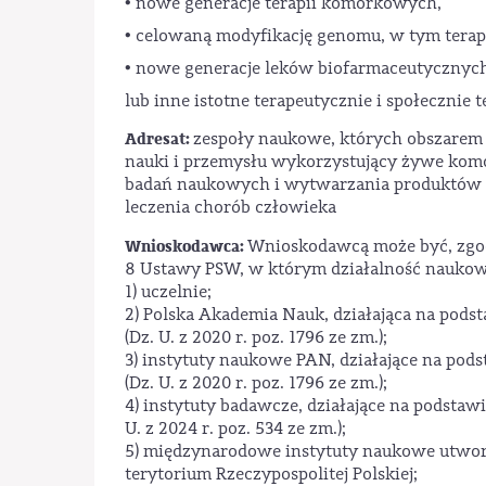
• nowe generacje terapii komórkowych,
• celowaną modyfikację genomu, w tym terap
• nowe generacje leków biofarmaceutycznyc
lub inne istotne terapeutycznie i społecznie
Adresat:
zespoły naukowe, których obszarem d
nauki i przemysłu wykorzystujący żywe kom
badań naukowych i wytwarzania produktów f
leczenia chorób człowieka
Wnioskodawca:
Wnioskodawcą może być, zgodnie
8 Ustawy PSW, w którym działalność naukową 
1) uczelnie;
2) Polska Akademia Nauk, działająca na podst
(Dz. U. z 2020 r. poz. 1796 ze zm.);
3) instytuty naukowe PAN, działające na pods
(Dz. U. z 2020 r. poz. 1796 ze zm.);
4) instytuty badawcze, działające na podstaw
U. z 2024 r. poz. 534 ze zm.);
5) międzynarodowe instytuty naukowe utwor
terytorium Rzeczypospolitej Polskiej;