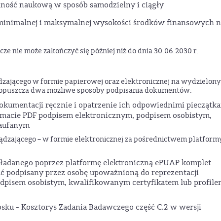
lność naukową w sposób samodzielny i ciągły
ę minimalnej i maksymalnej wysokości środków finansowych 
cze nie może zakończyć się później niż do dnia 30.06.2030 r.
dzającego w formie papierowej oraz elektronicznej na wydzielon
dopuszcza dwa możliwe sposoby podpisania dokumentów:
okumentacji ręcznie i opatrzenie ich odpowiednimi pieczątk
macie PDF podpisem elektronicznym, podpisem osobistym,
zaufanym
dzającego – w formie elektronicznej za pośrednictwem platform
adanego poprzez platformę elektroniczną ePUAP komplet
ć podpisany przez osobę upoważnioną do reprezentacji
pisem osobistym, kwalifikowanym certyfikatem lub profile
ku - Kosztorys Zadania Badawczego część C.2 w wersji