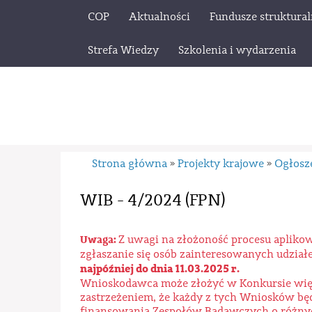
COP
Aktualności
Fundusze struktura
Strefa Wiedzy
Szkolenia i wydarzenia
Strona główna
Projekty krajowe
Ogłosz
»
»
WIB - 4/2024 (FPN)
Uwaga:
Z uwagi na złożoność procesu apliko
zgłaszanie się osób zainteresowanych udzia
najpóźniej do dnia 11.03.2025 r.
Wnioskodawca może złożyć w Konkursie więc
zastrzeżeniem, że każdy z tych Wniosków bę
finansowania Zespołów Badawczych o różny