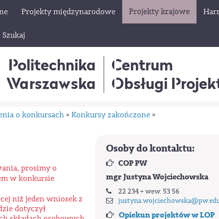
lne
Projekty międzynarodowe
Projekty krajowe
Har
Szukaj
Politechnika
Centrum
Warszawska
Obsługi Proje
enia o konkursach
Konkursy zakończone
»
»
Osoby do kontaktu:
COP PW
wania, prosimy o
mgr Justyna Wojciechowska
łem w konkursie
22 234 + wew. 53 56
ej niż jeden wniosek z
justyna.wojciechowska@pw.edu
dzie dotyczył
Opiekun projektów w LOP
ch składach osobowych