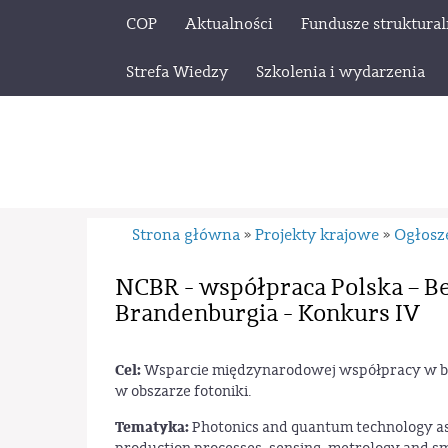
COP
Aktualności
Fundusze struktura
Strefa Wiedzy
Szkolenia i wydarzenia
Strona główna
Projekty krajowe
Ogłosz
»
»
NCBR - współpraca Polska – Be
Brandenburgia - Konkurs IV
Cel:
Wsparcie międzynarodowej współpracy w ba
w obszarze fotoniki.
Tematyka:
Photonics and quantum technology as