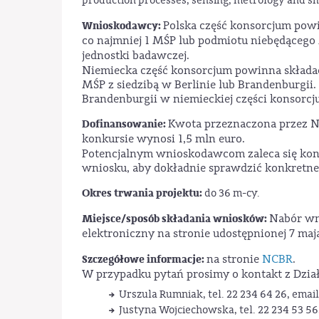
production processes, sensing, metrology and s
Wnioskodawcy:
Polska część konsorcjum powi
co najmniej 1 MŚP lub podmiotu niebędącego 
jednostki badawczej.
Niemiecka część konsorcjum powinna składać 
MŚP z siedzibą w Berlinie lub Brandenburgii. 
Brandenburgii w niemieckiej części konsorcju
Dofinansowanie:
Kwota przeznaczona przez N
konkursie wynosi 1,5 mln euro.
Potencjalnym wnioskodawcom zaleca się kon
wniosku, aby dokładnie sprawdzić konkretne
Okres trwania projektu:
do 36 m-cy.
Miejsce/sposób składania wniosków:
Nabór wn
elektroniczny na stronie udostępnionej 7 maja
Szczegółowe informacje:
na stronie
NCBR
.
W przypadku pytań prosimy o kontakt z Dzi
Urszula Rumniak, tel. 22 234 64 26, ema
Justyna Wojciechowska, tel. 22 234 53 