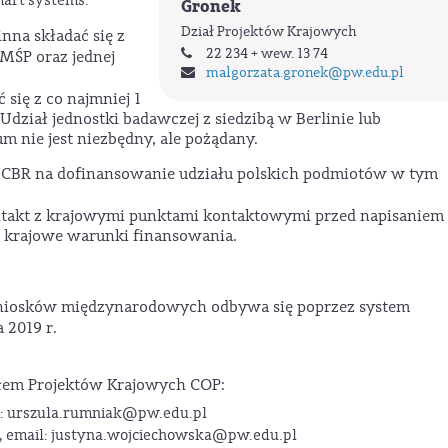
mart systems.
Gronek
Dział Projektów Krajowych
nna składać się z
22 234 + wew. 13 74
MŚP oraz jednej
malgorzata.gronek
@pw.edu.pl
się z co najmniej 1
Udział jednostki badawczej z siedzibą w Berlinie lub
m nie jest niezbędny, ale pożądany.
CBR na dofinansowanie udziału polskich podmiotów w tym
takt z krajowymi punktami kontaktowymi przed napisaniem
 krajowe warunki finansowania.
iosków międzynarodowych odbywa się poprzez system
 2019 r.
ałem Projektów Krajowych COP:
il: urszula.rumniak@pw.edu.pl
56, email: justyna.wojciechowska@pw.edu.pl