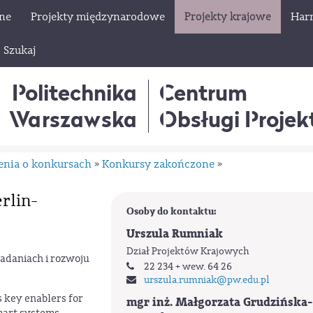
lne
Projekty międzynarodowe
Projekty krajowe
Har
Szukaj
Politechnika
Centrum
Warszawska
Obsługi Proje
enia o konkursach
Konkursy zakończone
»
»
rlin-
Osoby do kontaktu:
Urszula Rumniak
Dział Projektów Krajowych
daniach i rozwoju
22 234 + wew. 64 26
urszula.rumniak
@pw.edu.pl
 key enablers for
mgr inż. Małgorzata Grudzińska-