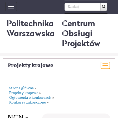
Toggle
navigation
Politechnika
Centrum
Warszawska
Obsługi
Projektów
Projekty krajowe
Togg
navi
Strona główna
»
Projekty krajowe
»
Ogłoszenia o konkursach
»
Konkursy zakończone
»
NCN -