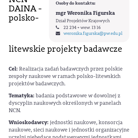
Osoby do kontaktu:
DAINA -
mgr Weronika Figurska
polsko-
Dział Projektów Krajowych
22 234 + wew. 13 16
weronika.figurska
@pw.edu.pl
litewskie projekty badawcze
Cel:
Realizacja zadań badawczych przez polskie
zespoły naukowe w ramach polsko-litewskich
projektów badawczych.
Tematyka:
badania podstawowe w dowolnej z
dyscyplin naukowych określonych w panelach
NCN.
Wnioskodawcy:
jednostki naukowe, konsorcja
naukowe, sieci naukowe i jednostki organizacyjne
uczelni niebędące podstawowymi jednostkami