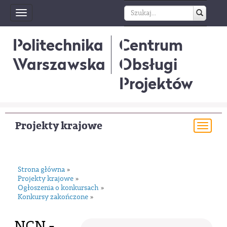
Toggle
navigation
Politechnika
Centrum
Warszawska
Obsługi
Projektów
Projekty krajowe
Togg
navi
Strona główna
»
Projekty krajowe
»
Ogłoszenia o konkursach
»
Konkursy zakończone
»
NCN -