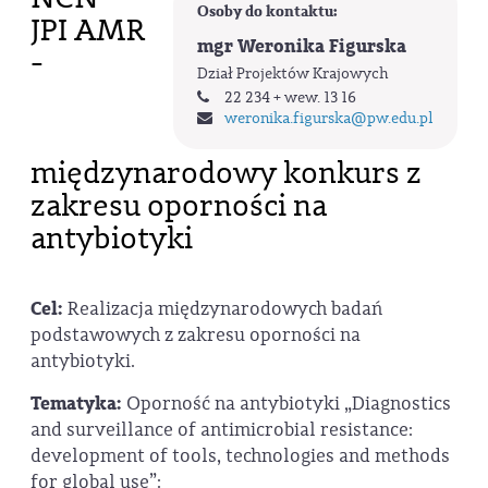
Osoby do kontaktu:
JPI AMR
mgr Weronika Figurska
-
Dział Projektów Krajowych
22 234 + wew. 13 16
weronika.figurska
@pw.edu.pl
międzynarodowy konkurs z
zakresu oporności na
antybiotyki
Cel:
Realizacja międzynarodowych badań
podstawowych z zakresu oporności na
antybiotyki.
Tematyka:
Oporność na antybiotyki „Diagnostics
and surveillance of antimicrobial resistance:
development of tools, technologies and methods
for global use”: