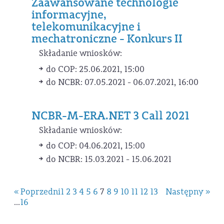
Zaawansowane technologie
informacyjne,
telekomunikacyjne i
mechatroniczne - Konkurs II
Składanie wniosków:
do COP: 25.06.2021, 15:00
do NCBR: 07.05.2021 - 06.07.2021, 16:00
NCBR-M-ERA.NET 3 Call 2021
Składanie wniosków:
do COP: 04.06.2021, 15:00
do NCBR: 15.03.2021 - 15.06.2021
« Poprzedni
1
2
3
4
5
6
7
8
9
10
11
12
13
Następny »
...
16