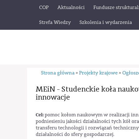
COP
Aktualności
Fundusze struktura
Strefa Wiedzy
Szkolenia i wydarzenia
Strona główna
Projekty krajowe
Ogłosz
»
»
MEiN - Studenckie koła nauk
innowacje
Cel:
pomoc kołom naukowym w realizacji inn
podniesieniu jakości działalności tych kół 
transferu technologii i rozwiązań technicz
działalności do sfery gospodarczej.