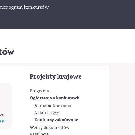
monogram konkursów
któw
Projekty krajowe
Programy
Ogłoszenia o konkursach
Aktualne konkursy
Nabór ciągły
w.
Konkursy zakończone
.pl
Wzory dokumentów
Regulacje