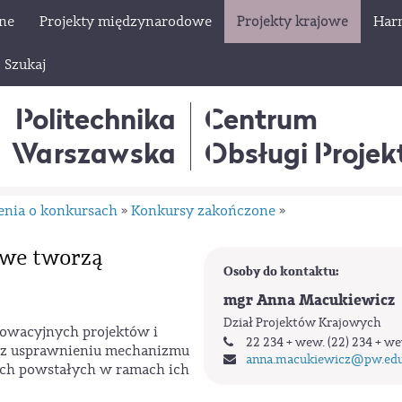
lne
Projekty międzynarodowe
Projekty krajowe
Har
Szukaj
Politechnika
Centrum
Warszawska
Obsługi Proje
enia o konkursach
Konkursy zakończone
»
»
owe tworzą
Osoby do kontaktu:
mgr Anna Macukiewicz
Dział Projektów Krajowych
owacyjnych projektów i
22 234 + wew. (22) 234 + we
oraz usprawnieniu mechanizmu
anna.macukiewicz
@pw.edu
nych powstałych w ramach ich