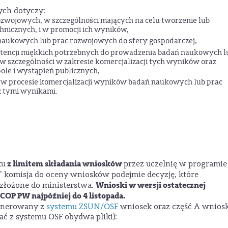
ych dotyczy:
wojowych, w szczególności mających na celu tworzenie lub
hnicznych, i w promocji ich wyników,
aukowych lub prac rozwojowych do sfery gospodarczej,
tencji miękkich potrzebnych do prowadzenia badań naukowych l
w szczególności w zakresie komercjalizacji tych wyników oraz
ole i wystąpień publicznych,
h w procesie komercjalizacji wyników badań naukowych lub prac
 tymi wynikami.
z limitem składania wniosków
ku
przez uczelnię w programie
 komisja do oceny wniosków podejmie decyzję, które
Wnioski w wersji ostatecznej
złożone do ministerstwa.
COP PW najpóźniej do 4 listopada.
generowany z
systemu ZSUN/OSF
wniosek oraz część A wniosk
ać z systemu OSF obydwa pliki):