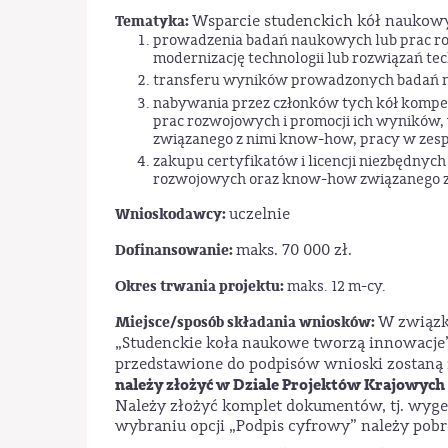
Tematyka:
Wsparcie studenckich kół naukow
prowadzenia badań naukowych lub prac roz
modernizację technologii lub rozwiązań tec
transferu wyników prowadzonych badań n
nabywania przez członków tych kół kompe
prac rozwojowych i promocji ich wyników, 
związanego z nimi know-how, pracy w zesp
zakupu certyfikatów i licencji niezbędnyc
rozwojowych oraz know-how związanego z
Wnioskodawcy:
uczelnie
Dofinansowanie:
maks. 70 000 zł.
Okres trwania projektu:
maks. 12 m-cy.
Miejsce/sposób składania wniosków:
W związ
„Studenckie koła naukowe tworzą innowacje”
przedstawione do podpisów wnioski zostaną 
należy złożyć w Dziale Projektów Krajowych 
Należy złożyć komplet dokumentów, tj. wy
wybraniu opcji „Podpis cyfrowy” należy pobr