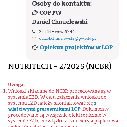
Osoby do kontaktu:
COP PW
Daniel Chmielewski
22 234 + wew. 57 44
daniel.chmielewski@pw.edu.pl
Opiekun projektów w LOP
NUTRITECH - 2/2025 (NCBR)
Uwaga:
Wnioski składane do NCBR procedowane są w
systemie EZD. W celu załączenia wniosku do
systemu EZD należy skontaktować się
z
właściwymi pracownikami LOP
.
Dokumenty
procedowane są
wyłącznie
elektronicznie w
systemie EZD, w związku z tym wersja papierowa
wniosków nie jest procedowana.