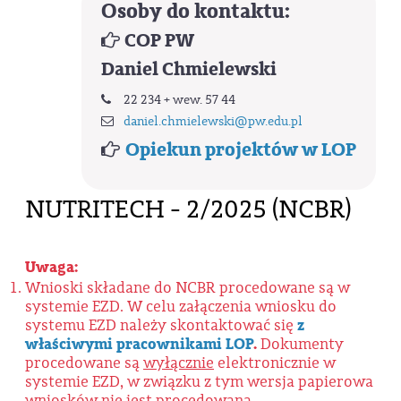
Osoby do kontaktu:
COP PW
Daniel Chmielewski
22 234 + wew. 57 44
daniel.chmielewski@pw.edu.pl
Opiekun projektów w LOP
NUTRITECH - 2/2025 (NCBR)
Uwaga:
Wnioski składane do NCBR procedowane są w
systemie EZD. W celu załączenia wniosku do
systemu EZD należy skontaktować się
z
właściwymi pracownikami LOP
.
Dokumenty
procedowane są
wyłącznie
elektronicznie w
systemie EZD, w związku z tym wersja papierowa
wniosków nie jest procedowana.