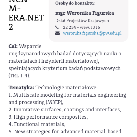
Osoby do kontaktu:
M-
mgr Weronika Figurska
ERA.NET
Dział Projektów Krajowych
2
22 234 + wew. 13 16
weronika.figurska
@pw.edu.pl
Cel:
Wsparcie
międzynarodowych badań dotyczących nauki o
materiałach i inżynierii materiałowej,
spełniających kryterium badań podstawowych
(TRL 1-4).
Tematyka:
Technologie materiałowe:
1. Multiscale modeling for materials engineering
and processing (M3EP),
2. Innovative surfaces, coatings and interfaces,
3. High performance composites,
4. Functional materials,
5. New strategies for advanced material-based