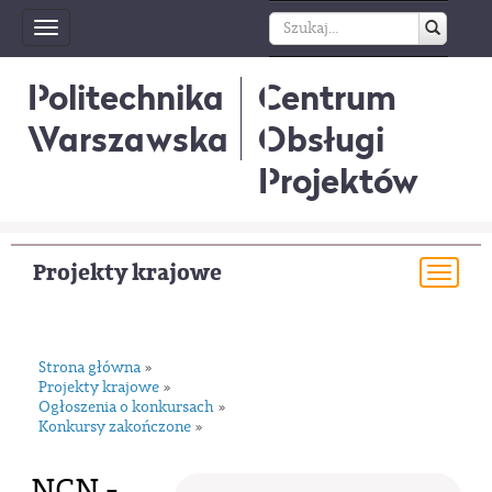
Toggle
navigation
Politechnika
Centrum
Warszawska
Obsługi
Projektów
Projekty krajowe
Togg
navi
Strona główna
»
Projekty krajowe
»
Ogłoszenia o konkursach
»
Konkursy zakończone
»
NCN -