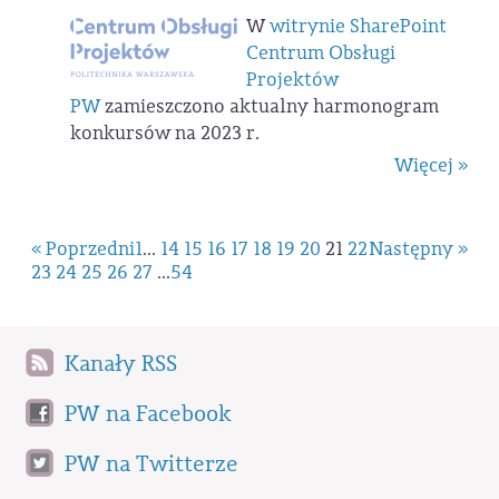
W
witrynie SharePoint
Centrum Obsługi
Projektów
PW
zamieszczono aktualny harmonogram
konkursów na 2023 r.
Więcej »
« Poprzedni
1
...
14
15
16
17
18
19
20
21
22
Następny »
23
24
25
26
27
...
54
Kanały RSS
PW na Facebook
PW na Twitterze