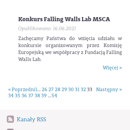
Konkurs Falling Walls Lab MSCA
Opublikowano: 16.06.2021
Zachęcamy Państwa do wzięcia udziału w
konkursie organizowanym przez Komisję
Europejską we współpracy z Fundacją Falling
Walls Lab.
Więcej »
« Poprzedni
1
...
26
27
28
29
30
31
32
33
Następny »
34
35
36
37
38
39
...
54
Kanały RSS