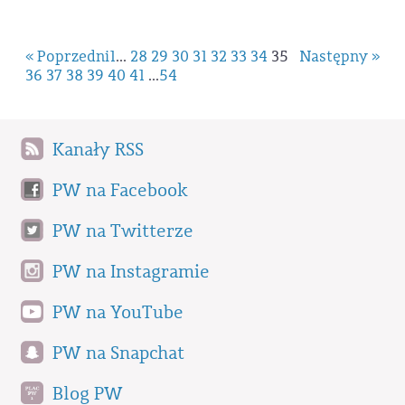
« Poprzedni
1
...
28
29
30
31
32
33
34
35
Następny »
36
37
38
39
40
41
...
54
Kanały RSS
PW na Facebook
PW na Twitterze
PW na Instagramie
PW na YouTube
PW na Snapchat
Blog PW