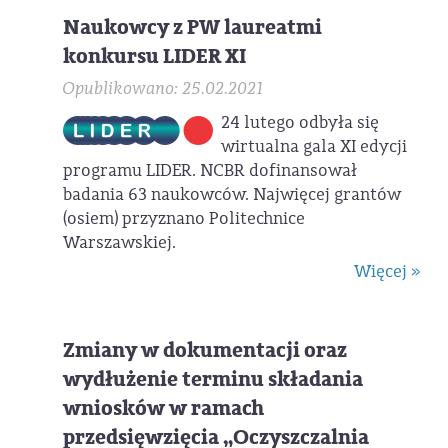
Naukowcy z PW laureatmi
konkursu LIDER XI
Opublikowano: 25.02.2021
24 lutego odbyła się
wirtualna gala XI edycji
programu LIDER. NCBR dofinansował
badania 63 naukowców. Najwięcej grantów
(osiem) przyznano Politechnice
Warszawskiej.
Więcej »
Zmiany w dokumentacji oraz
wydłużenie terminu składania
wniosków w ramach
przedsięwzięcia „Oczyszczalnia