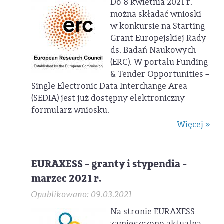
Do 8 kwietnia 2021 r.
można składać wnioski
w konkursie na Starting
Grant Europejskiej Rady
ds. Badań Naukowych
(ERC). W portalu Funding
& Tender Opportunities –
Single Electronic Data Interchange Area
(SEDIA) jest już dostępny elektroniczny
formularz wniosku.
Więcej »
EURAXESS - granty i stypendia -
marzec 2021 r.
Opublikowano: 09.03.2021
Na stronie EURAXESS
zamieszczono aktualną