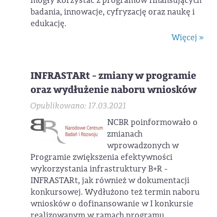
mogły korzystać z programów finansujących
badania, innowacje, cyfryzację oraz naukę i
edukację.
Więcej »
INFRASTARt - zmiany w programie
oraz wydłużenie naboru wniosków
Opublikowano: 17.03.2021
NCBR poinformowało o
zmianach
wprowadzonych w
Programie zwiększenia efektywności
wykorzystania infrastruktury B+R -
INFRASTARt, jak również w dokumentacji
konkursowej. Wydłużono też termin naboru
wniosków o dofinansowanie w I konkursie
realizowanym w ramach programu