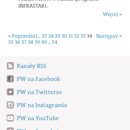
INFRASTARt.
Więcej »
« Poprzedni
1
...
27
28
29
30
31
32
33
34
Następny »
35
36
37
38
39
40
...
54
Kanały RSS
PW na Facebook
PW na Twitterze
PW na Instagramie
PW na YouTube