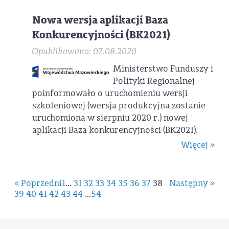
Nowa wersja aplikacji Baza
Konkurencyjności (BK2021)
Opublikowano: 07.08.2020
Ministerstwo Funduszy i
Polityki Regionalnej
poinformowało o uruchomieniu wersji
szkoleniowej (wersja produkcyjna zostanie
uruchomiona w sierpniu 2020 r.) nowej
aplikacji Baza konkurencyjności (BK2021).
Więcej »
« Poprzedni
1
...
31
32
33
34
35
36
37
38
Następny »
39
40
41
42
43
44
...
54